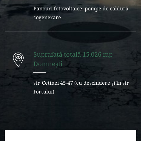
Panouri fotovoltaice, pompe de căldură,
cogenerare
Suprafaţă totală 15.026 mp –
Domneşti
str. Cetinei 45-47 (cu deschidere şi în str.
Fortului)