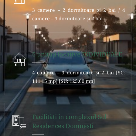
3 camere – 2 dormitoare şi 2 bai / 4
camere – 3 dormitoare şi 2 bai
6 unităţi locative INDIVIDUALE
4 camere – 3 dormitoare şi 2 bai [SC:
111.15 mp] [SU: 125.60 mp]
Facilităţi în complexul Sol
Residences Domneşti